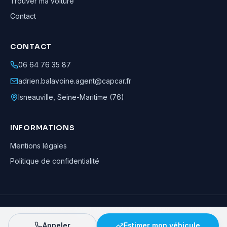
Trouver ma voiture
Contact
CONTACT
06 64 76 35 87
adrien.balavoine.agent@capcar.fr
Isneauville
,
Seine-Maritime (76)
INFORMATIONS
Mentions légales
Politique de confidentialité
Adrien Balavoine
—
Agent automobile CapCar, Agent formateur
· ©
2026
· Tous droits réservés
Appeler
Estimer mon véhicule